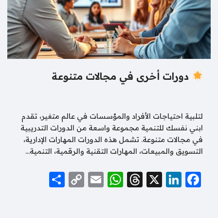
دورات أخرى في مجالات متنوعة
لتلبية احتياجات الأفراد والمؤسسات في عالم متغير، تقدم
ابني نفسك للتنمية مجموعة واسعة من الدورات التدريبية
في مجالات متنوعة. تشمل هذه الدورات المهارات الإدارية،
التسويق والمبيعات، المهارات التقنية والرقمية، التنمية…
S
C
E
W
T
X
Li
F
h
o
m
h
hr
n
a
ar
p
ai
at
e
k
c