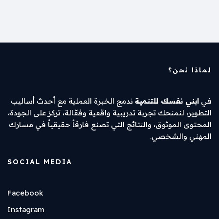
e
y
l
s
a
e
e
Li
A
d
d
b
n
p
s
I
o
k
p
n
o
k
لماذا نحن؟
في
ابني نفسك للتنمية
ندمج الخبرة العملية مع أحدث أساليب
التطوير، لنمنحك تجربة تدريبية واقعية وفعّالة، تركز على الجودة،
المحتوى الموثوق، والنتائج التي تصنع فارقاً حقيقياً في مسارك
المهني والشخصي.
SOCIAL MEDIA
Facebook
Instagram