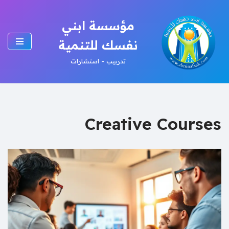
مؤسسة ابني
تخطى
إلى
نفسك للتنمية
المحتوى
تدربيب - استشارات
Creative Courses