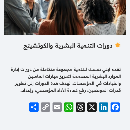
دورات التنمية البشرية والكوتشينج
تقدم ابني نفسك للتنمية مجموعة متكاملة من دورات إدارة
الموارد البشرية المصممة لتعزيز مهارات العاملين
والقيادات في المؤسسات. تهدف هذه الدورات إلى تطوير
قدرات الموظفين، رفع كفاءة الأداء المؤسسي، وإعداد…
S
C
E
W
T
X
Li
F
h
o
m
h
hr
n
a
ar
p
ai
at
e
k
c