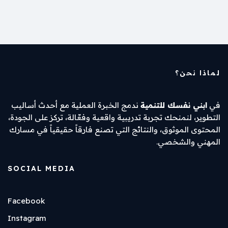
e
y
l
s
a
e
e
Li
A
d
d
b
n
p
s
I
o
k
p
n
o
k
لماذا نحن؟
في
ابني نفسك للتنمية
ندمج الخبرة العملية مع أحدث أساليب
التطوير، لنمنحك تجربة تدريبية واقعية وفعّالة، تركز على الجودة،
المحتوى الموثوق، والنتائج التي تصنع فارقاً حقيقياً في مسارك
المهني والشخصي.
SOCIAL MEDIA
Facebook
Instagram