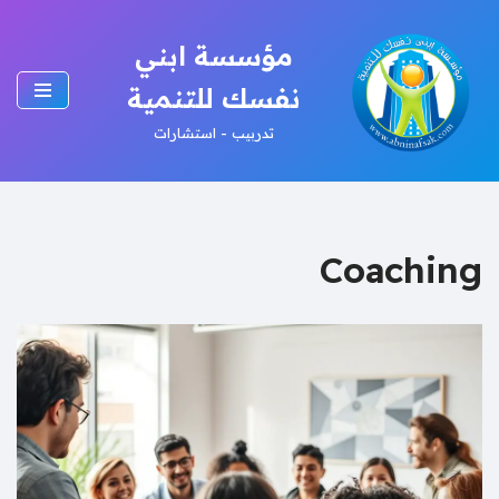
مؤسسة ابني
تخطى
إلى
نفسك للتنمية
المحتوى
تدربيب - استشارات
Coaching