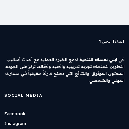
e
y
l
s
a
e
e
Li
A
d
d
b
n
p
s
I
o
k
p
n
o
k
لماذا نحن؟
في
ابني نفسك للتنمية
ندمج الخبرة العملية مع أحدث أساليب
التطوير، لنمنحك تجربة تدريبية واقعية وفعّالة، تركز على الجودة،
المحتوى الموثوق، والنتائج التي تصنع فارقاً حقيقياً في مسارك
المهني والشخصي.
SOCIAL MEDIA
Facebook
Instagram