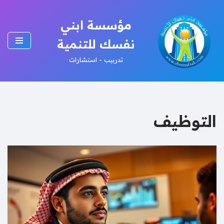
مؤسسة ابني
تخطى
إلى
نفسك للتنمية
المحتوى
تدربيب - استشارات
التوظيف