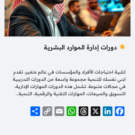
دورات إدارة الموارد البشرية
لتلبية احتياجات الأفراد والمؤسسات في عالم متغير، تقدم
ابني نفسك للتنمية مجموعة واسعة من الدورات التدريبية
في مجالات متنوعة. تشمل هذه الدورات المهارات الإدارية،
التسويق والمبيعات، المهارات التقنية والرقمية، التنمية…
S
C
E
W
T
X
Li
F
h
o
m
h
hr
n
a
ar
p
ai
at
e
k
c