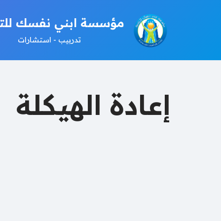
مؤسسة ابني نفسك للتن
تخطى
تدربيب - استشارات
إلى
المحتوى
إعادة الهيكلة