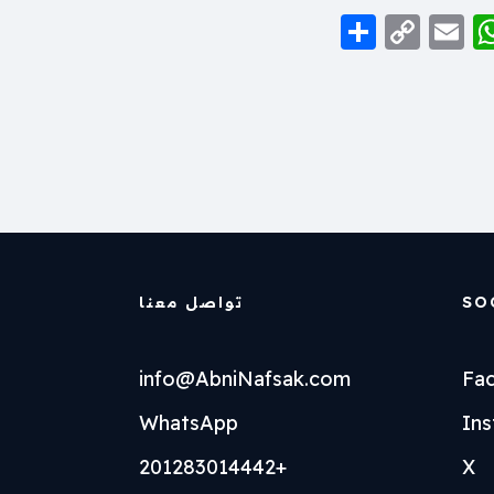
S
C
E
W
h
o
m
h
ar
p
ai
at
e
y
l
s
Li
A
n
p
k
p
SO
تواصل معنا
info@AbniNafsak.com
Fa
WhatsApp
In
+201283014442
X