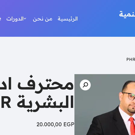
مية
الرئيسية
من نحن
الدورات
e
محترف ادار
البشرية PHR
20.000,00
EGP