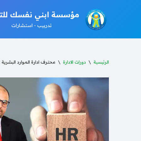
مؤسسة ابني نفسك للتن
تخطى
تدربيب - استشارات
إلى
المحتوى
الرئيسية
\
دورات الادارة
\
محترف ادارة الموارد البشرية PHR