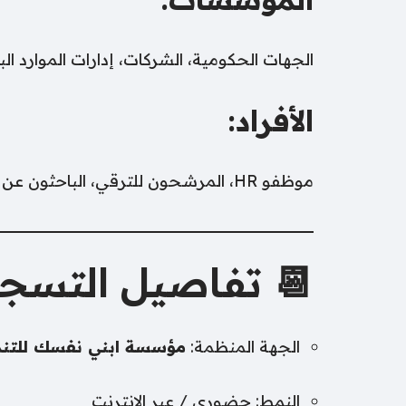
الجهات الحكومية، الشركات، إدارات الموارد ال
الأفراد:
موظفو HR، المرشحون للترقي، الباحثون عن مجال جديد، المدراء والمشرفون.
📆 تفاصيل التسج
الجهة المنظمة:
مؤسسة ابني نفسك للتنم
النمط: حضوري / عبر الإنترنت