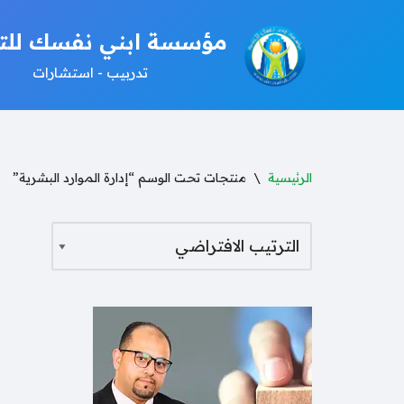
مؤسسة ابني نفسك للتن
تخطى
تدربيب - استشارات
إلى
المحتوى
الرئيسية
\
منتجات تحت الوسم “إدارة الموارد البشرية”