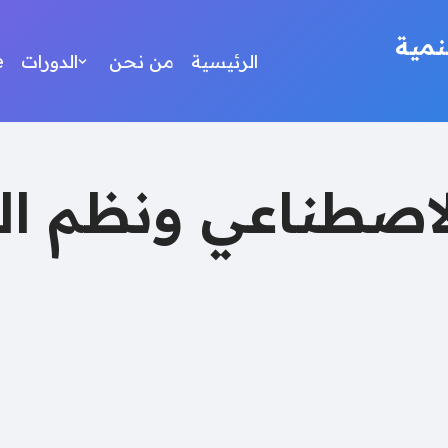
مية
الرئيسية
من نحن
الدورات
e
الاصطناعي ونظم ا