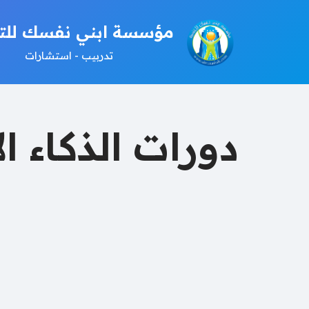
مؤسسة ابني نفسك للتن
تخطى
تدربيب - استشارات
إلى
المحتوى
دورات الذكاء 